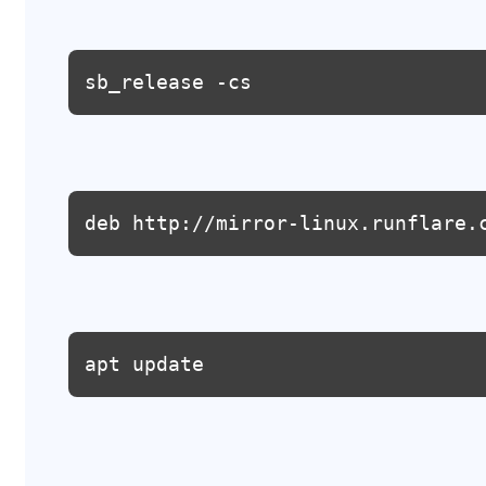
sb_release -cs
deb http://mirror-linux.runflare.
apt update