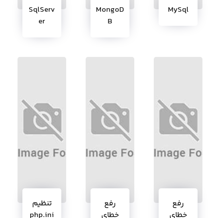
SqlServ
MongoD
MySql
er
B
رفع
رفع
تنظیم
خطای
خطای
php.ini