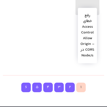
رفع
خطای
Access
Control
Allow
Origin –
CORS در
NodeJs
6
5
4
3
2
1