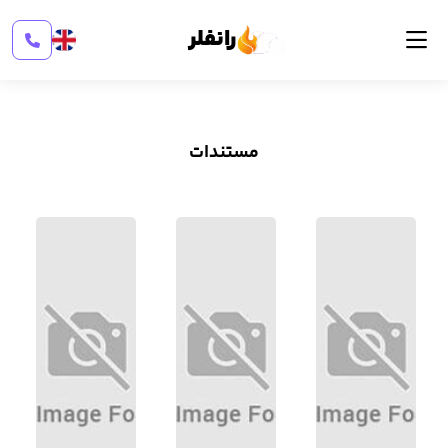
رانفلر
مستندات